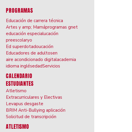
PROGRAMAS
Educación de carrera técnica
Artes y amp; Mamá
programas gnet
educación especial
ucación
preescolar
yo
Ed superdotado
ucación
Educadores de adultos
en
aire acondicionado digital
academia
idioma inglés
edad
Servicios
CALENDARIO
ESTUDIANTES
Atletismo
Extracurriculares y Electivas
Leva
pus desgaste
BRIM Anti-Bullyin
g aplicación
Solicitud de transcripción
ATLETISMO