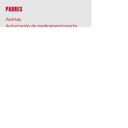
PADRES
Alertas
Autorización de medicamentos
norte
Alergias alimentarias, dieta
s,
restricciones
Libro de progreso
Campus W
oreja
Chromebook Nosotros
acuerdo de edad
escuela
gy
Asistencia Re
requisitos
Comunidad Spartan Hea
Centro lth
BRIM Anti-Bully
aplicación
Transporte
Manual
Lea extendida
Plan de preparación
transición
vida nacional
Mantener a los niños seguros en línea
Hel de pruebas estatales
pag
Doe V. Departamento de Educación de
Ohio