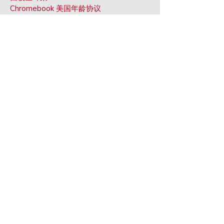
Chromebook 美国
年龄协议
斯库罗
吉
考勤重新
要求
斯巴达社区健康中心
第l中心
BRIM 反欺凌
荷兰国际集团应用程序
运输
手册
扩展Lea
经营计划
运输
生活
确保孩子上网安全
状态测试赫尔
p
美国能源部诉俄亥俄州教育部
俄亥俄州新的诵读困难法
COMMUNITY
Veterans Wall of Honor
Hall of Fame
Hall of Fame Members
Class Reunions
Volunteer