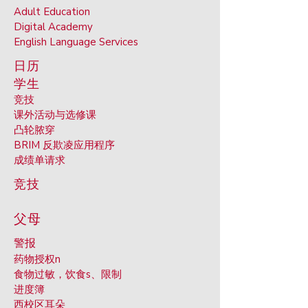
Adult Educati
on
Digital Ac
ademy
English Langu
age
Services
日历
学生
竞技
课外活动与选修课
凸轮
脓穿
BRIM 反欺凌
应用程序
成绩单请求
竞技
父母
警报
药物授权
n
食物过敏，饮食
s、限制
进度簿
西校区
耳朵