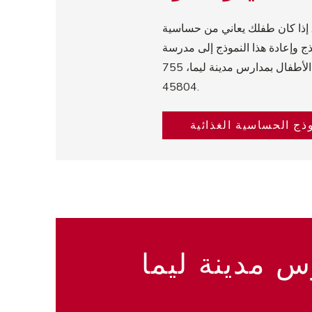
ة. إذا كان طفلك يعاني من حساسية
ج وإعادة هذا النموذج إلى مدرسة
الطالب أو إرساله بالبريد إلى قسم خدمات تغذية وطعام الأطفال بمدارس مدينة ليما، 755 St. Johns Ave., Lima أوه
45804.
ذج الحساسية الغذائية
س مدينة ليما