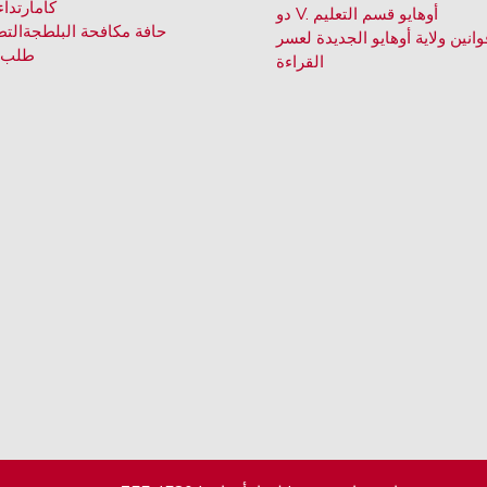
كام
ارتداء
دو V. أوهايو قسم التعليم
حافة مكافحة البلطجة
التط
وانين ولاية أوهايو الجديدة لعسر
طلب 
القراءة