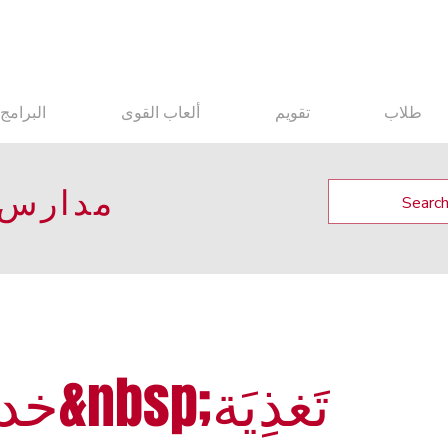
طلاب
تقويم
ألعاب القوى
البرامج
مدارس م
تَغذِيَة
خدمة الطعام&nbsp;