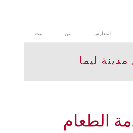
المدارس
عن
بيت
دينة ليما