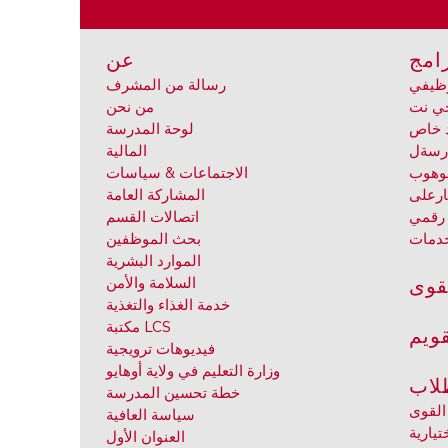
رامج
عن
وظيفي
رسالة من المشرف
جي نت
من نحن
د خاص
لوحة المدرسة
درسة
ل
المالية
موهوب
الاجتماعات & سياسات
ار
على
المشاركة العامة
رقمي
اتصالات القسم
دمات
بحث الموظفين
الموارد البشرية
قوى
السلامة والأمن
خدمة الغذاء والتغذية
مكتبة LCS
ويم
فيديوهات ترويجية
وزارة التعليم في ولاية أوهايو
لاب
خطة تحسين المدرسة
القوى
سياسة العافية
تيارية
العنوان الأول