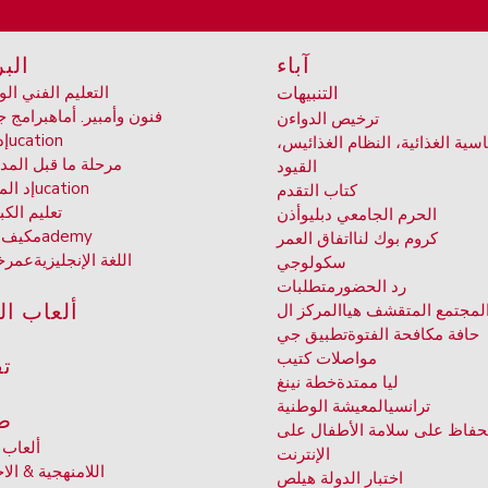
آباء
الب
التنبيهات
التعليم الفني ال
فنون وأمبير. أماه
برامج 
ترخيص الدواء
ن
ucation
إ
ية الغذائية، النظام الغذائي
س،
مرحلة ما قبل الم
القيود
ucation
إد ال
كتاب التقدم
تعليم الكب
الحرم الجامعي دبليو
أذن
ademy
مكيف 
كروم بوك لنا
اتفاق العمر
اللغة الإنجليزية
عمر
خ
سكولو
جي
رد الحضور
متطلبات
ألعاب ال
لمجتمع المتقشف هيا
المركز ال
حافة مكافحة الفتوة
تطبيق جي
مواصلات
كتيب
تق
ليا ممتدة
خطة نينغ
ترانسي
المعيشة الوطنية
ط
حفاظ على سلامة الأطفال على
ألعاب 
الإنترنت
اللامنهجية & الاخ
اختبار الدولة هيل
ص