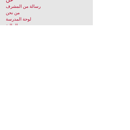
رسالة من المشرف
من نحن
لوحة المدرسة
المالية
الاجتماعات & سياسات
المشاركة العامة
اتصالات القسم
بحث الموظفين
الموارد البشرية
السلامة والأمن
خدمة الغذاء والتغذية
مكتبة LCS
فيديوهات ترويجية
وزارة التعليم في ولاية أوهايو
خطة تحسين المدرسة
سياسة العافية
العنوان الأول
العنوان التاسع
النشرة الإخبارية للمنطقة