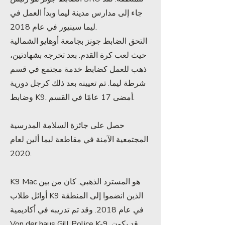
جاء إلى مدارس مدينة ليما وبدأ العمل في
ليما سينيور في عام 2018.
التحق الضابط جونز بجامعة أوهايو الشمالية
حيث لعب كرة القدم. بعد تخرجه بشهادتين،
ذهب للعمل كضابط خدمة مجتمع في قسم
شرطة ليما. تم تعيينه بعد ذلك كرجل دورية
وضابط K9. أمضى 17 عامًا في القسم.
حصل على جائزة السلامة المدرسية
المجتمعية الآمنة في مقاطعة ليما ألين لعام
2020.
K9 Mac هو المسترد الذهبي. كان من بين
أوائل طلاب K9 الذين انضموا إلى المنطقة
في عام 2018. وقد تم تدريبه في أكاديمية
Von der haus Gill Police K-9. قد يكون