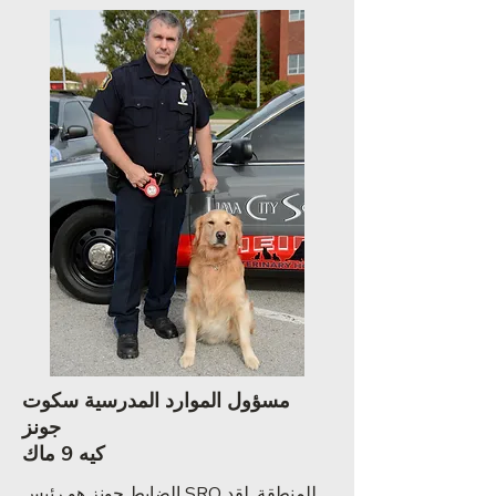
مسؤول الموارد المدرسية سكوت
جونز
كيه 9 ماك
الضابط جونز هو رئيس SRO للمنطقة. لقد