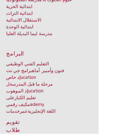
ابتدائية الحرية
ابتدائية التراث
الاستقلال الابتدائية
ابتدائية الوحدة
مدرسة ليما البديلة العليا
البرامج
التعليم الفني الوظيفي
فنون وأمبير. أماه
برامج جي نت
ucation
إد خاص
مرحلة ما قبل المدرسة
ل
ucation
إد الموهوب
تعليم الكبار
على
ademy
مكيف رقمي
اللغة الإنجليزية
عمر
خدمات
تقويم
طلاب
ألعاب القوى