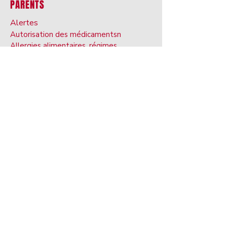
PARENTS
Alertes
Autorisation des médicaments
n
Allergies alimentaires, régime
s,
Restrictions
Livre de progression
Campus W
oreille
Chromebook Nous
Accord d'âge
Ecole
gy
Présence concernant
exigences
Communauté Spartan Hea
lème Centre
BRIM Anti-Intimidateur
ing App
Transport
Manuel
Léa étendue
Plan de marche
Transi
Vie internationale
Assurer la sécurité des enfants en ligne
Hel des tests d'état
p
Doe V. Département de l'Éducation de
l'Ohio
Les nouvelles lois sur la dyslexie de