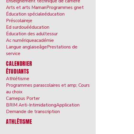
Enseignement technique de carrière
Arts et arts Maman
Programmes gnet
Éducation spéciale
éducation
Préscolaire
je
Ed surdoué
éducation
Éducation des adultes
sur
Ac numérique
académie
Langue anglaise
âge
Prestations de
service
CALENDRIER
ÉTUDIANTS
Athlétisme
Programmes parascolaires et amp; Cours
au choix
Came
pus Porter
BRIM Anti-Intimidation
gApplication
Demande de transcription
ATHLÉTISME