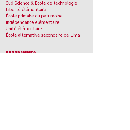
Sud Science & École de technologie
Liberté élémentaire
École primaire du patrimoine
Indépendance élémentaire
Unité élémentaire
École alternative secondaire de Lima
PROGRAMMES
Enseignement technique de carrière
Arts et arts Maman
Programmes gnet
Éducation spéciale
éducation
Préscolaire
je
Ed surdoué
éducation
Éducation des adultes
sur
Ac numérique
académie
Langue anglaise
âge
Prestations de
service
CALENDRIER