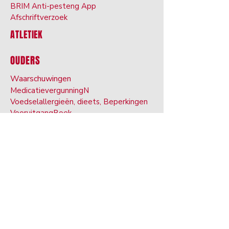
BRIM Anti-pesten
g App
Afschriftverzoek
ATLETIEK
OUDERS
Waarschuwingen
Medicatievergunning
N
Voedselallergieën, dieet
s, Beperkingen
VooruitgangBoek
Campus W
oor
Chromebook ons
leeftijdsovereenkomst
Schoolo
gy
Aanwezigheid Re
vereisten
Spartaanse Gemeenschap Hea
lde
Centrum
BRIM Anti-pest
ing-app
Vervoer
Handboek
Uitgebreide Lea
rning-plan
Transi
tioneel leven