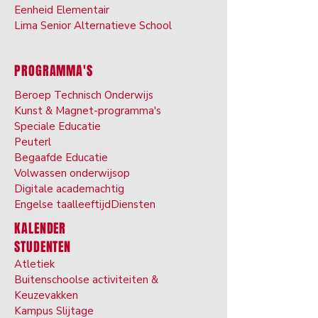
Eenheid Elementair
Lima Senior Alternatieve School
PROGRAMMA'S
Beroep Technisch Onderwijs
Kunst & Ma
gnet-programma's
Speciale Ed
ucatie
Peuter
l
Begaafde Ed
ucatie
Volwassen onderwijs
op
Digitale ac
ademachtig
Engelse taal
leeftijd
Diensten
KALENDER
STUDENTEN
Atletiek
Buitenschoolse activiteiten &
Keuzevakken
Kam
pus Slijtage