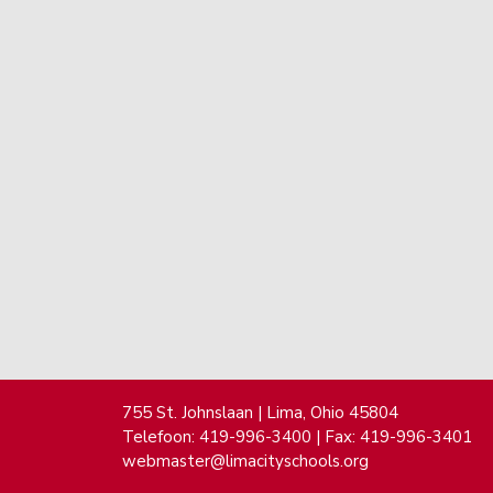
755 St. Johnslaan | Lima, Ohio 45804
Telefoon: 419-996-3400 | Fax: 419-996-3401
webmaster@limacityschools.org