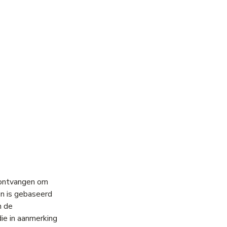
g ontvangen om
en is gebaseerd
n de
die in aanmerking