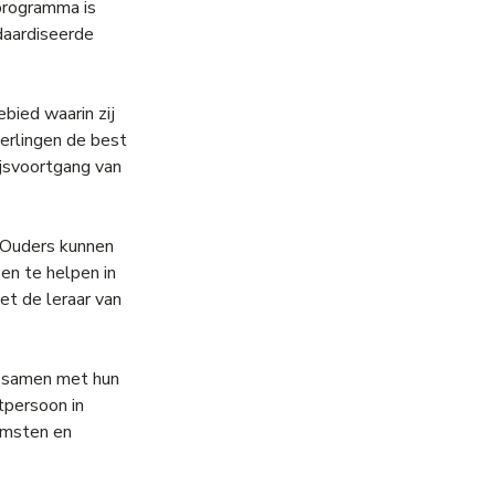
programma is
daardiseerde
ebied waarin zij
erlingen de best
ijsvoortgang van
. Ouders kunnen
en te helpen in
t de leraar van
n samen met hun
tpersoon in
omsten en