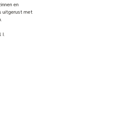
zinnen en
s uitgerust met
.
 I.