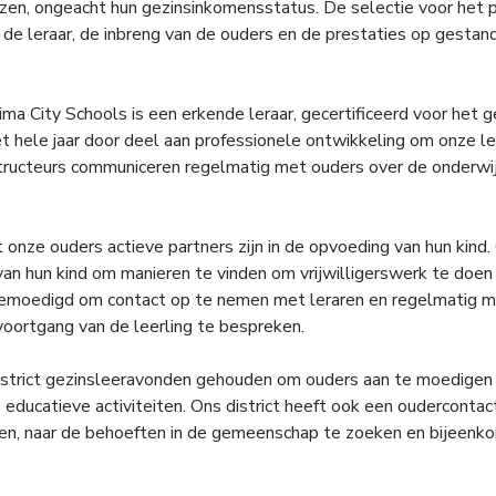
ezen, ongeacht hun gezinsinkomensstatus. De selectie voor het 
de leraar, de inbreng van de ouders en de prestaties op gestan
 Lima City Schools is een erkende leraar, gecertificeerd voor het g
t hele jaar door deel aan professionele ontwikkeling om onze le
nstructeurs communiceren regelmatig met ouders over de onderw
 onze ouders actieve partners zijn in de opvoeding van hun kind
n hun kind om manieren te vinden om vrijwilligerswerk te doen 
emoedigd om contact op te nemen met leraren en regelmatig me
oortgang van de leerling te bespreken.
 district gezinsleeravonden gehouden om ouders aan te moedige
educatieve activiteiten. Ons district heeft ook een oudercontac
en, naar de behoeften in de gemeenschap te zoeken en bijeenk