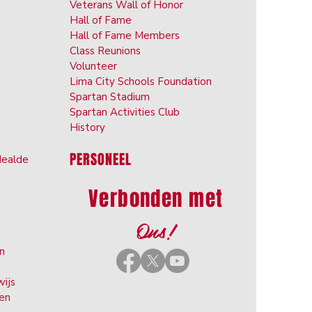
Veterans Wall of Honor
Hall of Fame
Hall of Fame Members
Class Reunions
Volunteer
Lima City Schools Foundation
Spartan Stadium
Spartan Activities Club
History
PERSONEEL
Hea
lde
Verbonden met
Ons!
en
wijs
ten