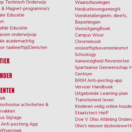
p Technisch Onderwijs
Waarschuwingen
t & Ma
gnet-programma's
Medicatievergunning
N
ale Ed
ucatie
Voedselallergieën, dieet
s,
er
l
Beperkingen
afde Ed
ucatie
VooruitgangBoek
ssen onderwijs
op
Campus W
oor
ale ac
ademachtig
Chromebook
se taal
leeftijd
Diensten
ons
leeftijdsovereenkomst
Schoolo
gy
TIEK
Aanwezigheid Re
vereisten
Spartaanse Gemeenschap 
Centrum
ENDER
BRIM Anti-pest
ing-app
Vervoer
Handboek
DENTEN
Uitgebreide Lea
rning-plan
iek
Transi
tioneel leven
nschoolse activiteiten &
Kinderen veilig online houd
evakken
Staatstest Hel
P
us Slijtage
Doe V. Ohio Afdeling Onder
Anti-pesten
g App
Ohio's nieuwe dyslexiewet
riftverzoek