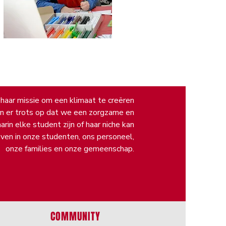
 haar missie om een klimaat te creëren
ijn er trots op dat we een zorgzame en
in elke student zijn of haar niche kan
oven in onze studenten, ons personeel,
onze families en onze gemeenschap.
COMMUNITY