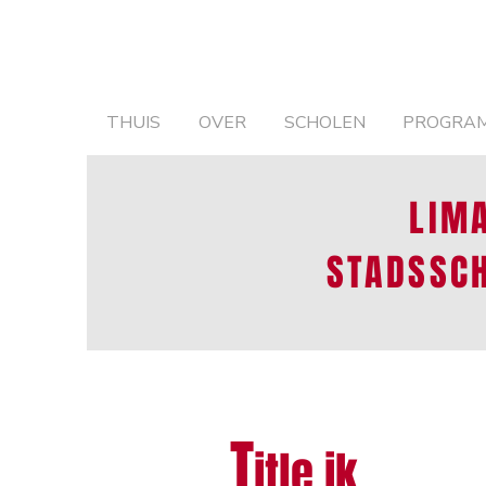
THUIS
OVER
SCHOLEN
PROGRA
LIM
STADSSC
T
itle ik