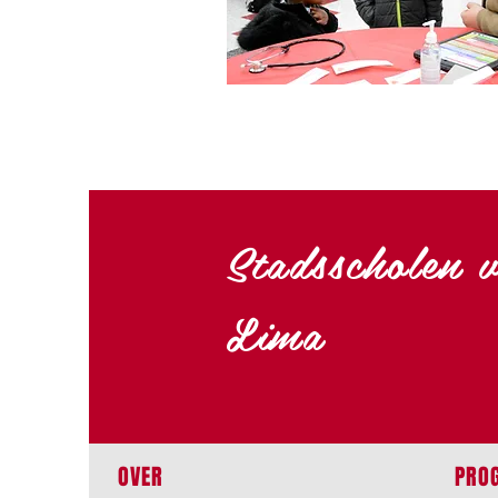
Stadsscholen 
Lima
OVER
PRO