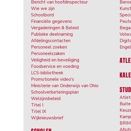
Bericht van hoofdinspecteur
Beroe
Wie we zijn
Kuns
Schoolbord
Speci
Financiële gegevens
Peut
Vergaderingen & Beleid
Bega
Publieke deelnaming
Volwa
Afdelingscontacten
Digit
Personeel zoeken
Engel
Personeelszaken
ATLE
Veiligheid en beveiliging
Foodservice en voeding
LCS-bibliotheek
KAL
Promotionele video's
Ministerie van Onderwijs van Ohio
STU
Schoolverbeteringsplan
Atlet
Welzijnsbeleid
Buite
Titel I
Keuz
Titel IX
Kam
p
Wijknieuwsbrief
BRIM 
Afsch