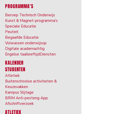
PROGRAMMA'S
Beroep Technisch Onderwijs
Kunst & Ma
gnet-programma's
Speciale Ed
ucatie
Peuter
l
Begaafde Ed
ucatie
Volwassen onderwijs
op
Digitale ac
ademachtig
Engelse taal
leeftijd
Diensten
KALENDER
STUDENTEN
Atletiek
Buitenschoolse activiteiten &
Keuzevakken
Kam
pus Slijtage
BRIM Anti-pesten
g App
Afschriftverzoek
ATLETIEK