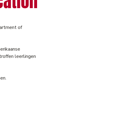
cation
artment of
merikaanse
roffen leerlingen
en.