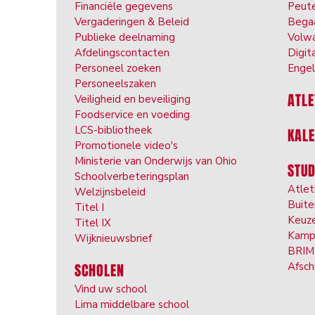
Financiële gegevens
Peut
Vergaderingen & Beleid
Bega
Publieke deelnaming
Volwa
Afdelingscontacten
Digit
Personeel zoeken
Engel
Personeelszaken
ATLE
Veiligheid en beveiliging
Foodservice en voeding
LCS-bibliotheek
KAL
Promotionele video's
Ministerie van Onderwijs van Ohio
STU
Schoolverbeteringsplan
Atlet
Welzijnsbeleid
Buite
Titel I
Keuz
Titel IX
Kam
p
Wijknieuwsbrief
BRIM 
Afsch
SCHOLEN
Vind uw school
Lima middelbare school