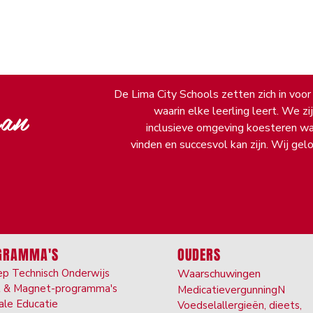
De Lima City Schools zetten zich in voor
van
waarin elke leerling leert. We z
inclusieve omgeving koesteren waar
vinden en succesvol kan zijn. Wij gel
GRAMMA'S
OUDERS
p Technisch Onderwijs
Waarschuwingen
t & Ma
gnet-programma's
Medicatievergunning
N
ale Ed
ucatie
Voedselallergieën, dieet
s,