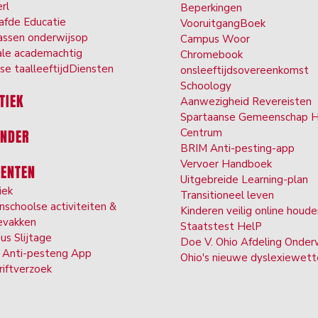
er
l
Beperkingen
afde Ed
ucatie
VooruitgangBoek
ssen onderwijs
op
Campus W
oor
ale ac
ademachtig
Chromebook
se taal
leeftijd
Diensten
ons
leeftijdsovereenkomst
Schoolo
gy
TIEK
Aanwezigheid Re
vereisten
Spartaanse Gemeenschap 
Centrum
ENDER
BRIM Anti-pest
ing-app
Vervoer
Handboek
DENTEN
Uitgebreide Lea
rning-plan
iek
Transi
tioneel leven
nschoolse activiteiten &
Kinderen veilig online houd
evakken
Staatstest Hel
P
us Slijtage
Doe V. Ohio Afdeling Onder
Anti-pesten
g App
Ohio's nieuwe dyslexiewet
riftverzoek