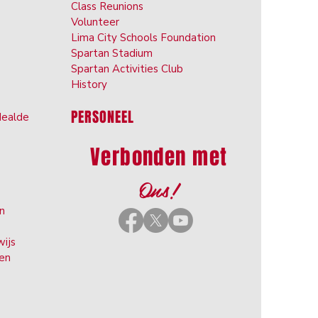
Class Reunions
Volunteer
Lima City Schools Foundation
Spartan Stadium
Spartan Activities Club
History
PERSONEEL
Hea
lde
Verbonden met
Ons!
en
wijs
ten