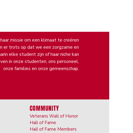
 haar missie om een klimaat te creëren
ijn er trots op dat we een zorgzame en
in elke student zijn of haar niche kan
oven in onze studenten, ons personeel,
onze families en onze gemeenschap.
COMMUNITY
Veterans Wall of Honor
Hall of Fame
Hall of Fame Members