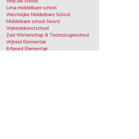
Vind uw school
Lima middelbare school
Westelijke Middelbare School
Middelbare school Noord
Vrijheidskunstschool
Zuid Wetenschap & Technologieschool
Vrijheid Elementair
Erfgoed Elementair
Onafhankelijkheid Elementair
Eenheid Elementair
Lima Senior Alternatieve School
PROGRAMMA'S
Beroep Technisch Onderwijs
Kunst & Ma
gnet-programma's
Speciale Ed
ucatie
Peuter
l
Begaafde Ed
ucatie
Volwassen onderwijs
op