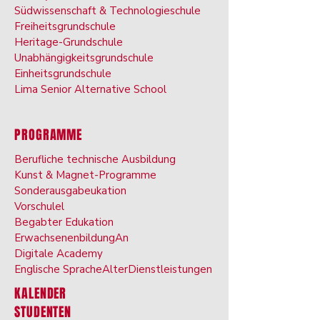
Südwissenschaft & Technologieschule
Freiheitsgrundschule
Heritage-Grundschule
Unabhängigkeitsgrundschule
Einheitsgrundschule
Lima Senior Alternative School
PROGRAMME
Berufliche technische Ausbildung
Kunst & Ma
gnet-Programme
Sonderausgabe
ukation
Vorschule
l
Begabter Ed
ukation
Erwachsenenbildung
An
Digitale Ac
ademy
Englische Sprache
Alter
Dienstleistungen
KALENDER
STUDENTEN