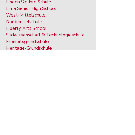
Finden Sie Ihre Schule
Lima Senior High School
West-Mittelschule
Nordmittelschule
Liberty Arts School
Südwissenschaft & Technologieschule
Freiheitsgrundschule
Heritage-Grundschule
Unabhängigkeitsgrundschule
Einheitsgrundschule
Lima Senior Alternative School
PROGRAMME
Berufliche technische Ausbildung
Kunst & Ma
gnet-Programme
Sonderausgabe
ukation
Vorschule
l
Begabter Ed
ukation
Erwachsenenbildung
An