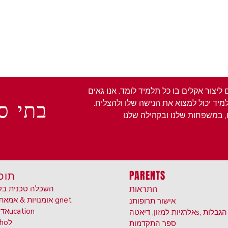
יצור אקלים בו כל תלמיד לומד. אנו גאים
בתי ס
יד יכול למצוא את הנישה שלו ולהצליח.
PARENTS
תוכ
התראות
השכלה טכנית בק
תוכניות gnet
אומנויות & אמא
אישור תרופות
נ
ucation
אד 
s, הגבלות
אלרגיות למזון, דיאטה
ל
ho
ספר התקדמות