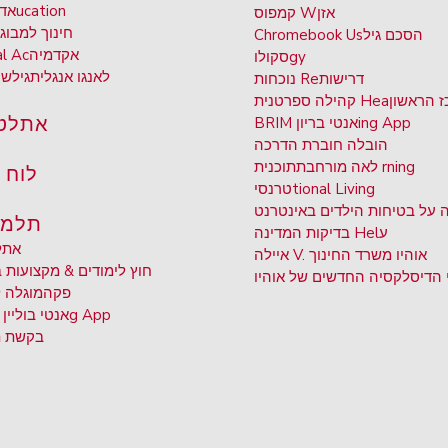
ucation
אד 
אזן
קמפוס W
חינוך למבוג
הסכם גיל
Chromebook Us
אקדמיה
al Ac
gy
סקולו
לאנגו אנגלית
גיל
שי
דרישות
נוכחות Re
 הראשון
קהילה ספרטנית Hea
אתלט
ing App
BRIM אנטי בריון
הובלה
חוברת הדרכה
תוכנית rning
לאה מורחבת
לוח 
tional Living
טרנסי
 על בטיחות הילדים באינטרנט
תלמי
ע
בדיקות המדינה Hel
אתל
איילה V. אוהיו משרד החינוך
חוץ לימודים & מקצועות 
 הדיסלקסיה החדשים של אוהיו
פקה
מוגלה 
g App
BRIM אנטי בוליין
בקשת ת