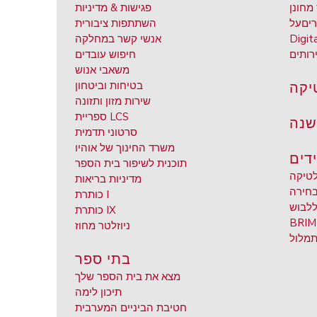
מחונן
פגישות & מדיניות
רים
על
השתתפות ציבורית
Digit
אנשי קשר במחלקה
רותים
חיפוש עובדים
משאבי אנוש
יקה
בטיחות וביטחון
שירות מזון ותזונה
ספריית LCS
שנה
סרטוני תדמית
משרד החינוך של אוהיו
דים
תוכנית לשיפור בית הספר
טיקה
מדיניות בריאות
בחירה
כותרת I
ללבוש
כותרת IX
ניוזלטר מחוז
מלול
בתי ספר
מצא את בית הספר שלך
תיכון לימה
חטיבת הביניים המערבית