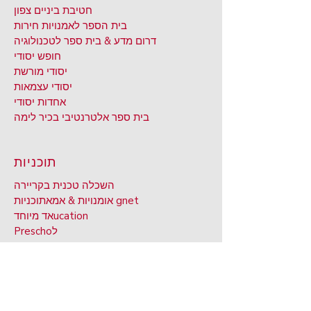
חטיבת ביניים צפון
בית הספר לאמנויות חירות
דרום מדע & בית ספר לטכנולוגיה
חופש יסודי
יסודי מורשת
יסודי עצמאות
אחדות יסודי
בית ספר אלטרנטיבי בכיר לימה
תוכניות
השכלה טכנית בקריירה
תוכניות gnet
אומנויות & אמא
ucation
אד מיוחד
ל
Prescho
ucation
אד מחונן
חינוך למבוגרים
על
אקדמיה
Digital Ac
לאנגו אנגלית
גיל
שירותים