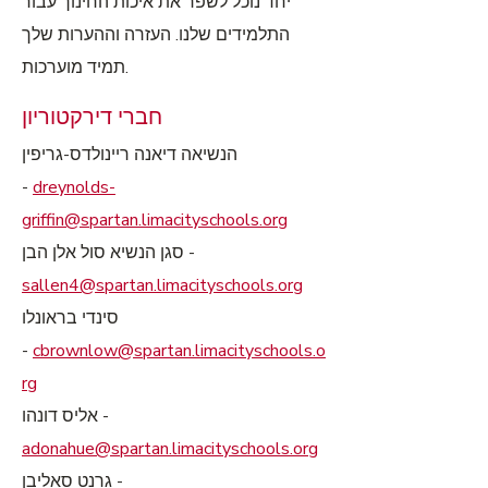
יחד נוכל לשפר את איכות החינוך עבור
התלמידים שלנו. העזרה וההערות שלך
תמיד מוערכות.
חברי דירקטוריון
הנשיאה דיאנה ריינולדס-גריפין
-
dreynolds-
griffin@spartan.limacityschools.org
סגן הנשיא סול אלן הבן -
sallen4@spartan.limacityschools.org
סינדי בראונלו
-
cbrownlow@spartan.limacityschools.o
rg
אליס דונהו -
adonahue@spartan.limacityschools.org
גרנט סאליבן -