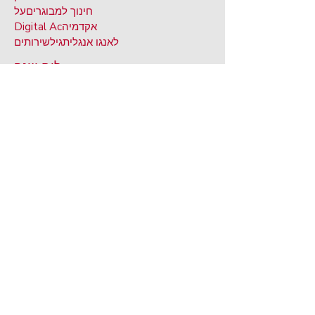
חינוך למבוגרים
על
אקדמיה
Digital Ac
לאנגו אנגלית
גיל
שירותים
לוח שנה
תלמידים
אתלטיקה
חוץ לימודים & מקצועות בחירה
פקה
מוגלה ללבוש
g App
BRIM אנטי בוליין
בקשת תמלול
אתלטיקה
PARENTS
התראות
אישור תרופות
נ
s, הגבלות
אלרגיות למזון, דיאטה
ספר התקדמות
אזן
קמפוס W