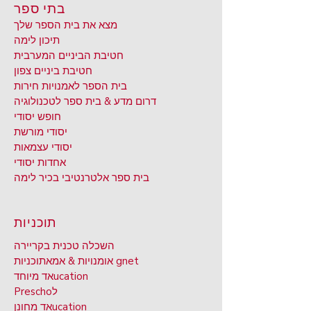
בתי ספר
מצא את בית הספר שלך
תיכון לימה
חטיבת הביניים המערבית
חטיבת ביניים צפון
בית הספר לאמנויות חירות
דרום מדע & בית ספר לטכנולוגיה
חופש יסודי
יסודי מורשת
יסודי עצמאות
אחדות יסודי
בית ספר אלטרנטיבי בכיר לימה
תוכניות
השכלה טכנית בקריירה
תוכניות gnet
אומנויות & אמא
ucation
אד מיוחד
ל
Prescho
ucation
אד מחונן