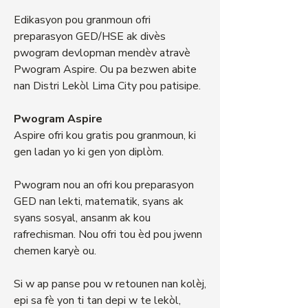
Edikasyon pou granmoun ofri
preparasyon GED/HSE ak divès
pwogram devlopman mendèv atravè
Pwogram Aspire. Ou pa bezwen abite
nan Distri Lekòl Lima City pou patisipe.
Pwogram Aspire
Aspire ofri kou gratis pou granmoun, ki
gen ladan yo ki gen yon diplòm.
Pwogram nou an ofri kou preparasyon
GED nan lekti, matematik, syans ak
syans sosyal, ansanm ak kou
rafrechisman. Nou ofri tou èd pou jwenn
chemen karyè ou.
Si w ap panse pou w retounen nan kolèj,
epi sa fè yon ti tan depi w te lekòl,