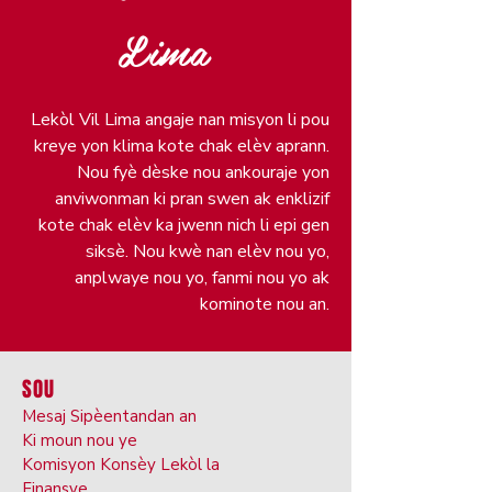
Lima
Lekòl Vil Lima angaje nan misyon li pou
kreye yon klima kote chak elèv aprann.
Nou fyè dèske nou ankouraje yon
anviwonman ki pran swen ak enklizif
kote chak elèv ka jwenn nich li epi gen
siksè. Nou kwè nan elèv nou yo,
anplwaye nou yo, fanmi nou yo ak
kominote nou an.
SOU
Mesaj Sipèentandan an
Ki moun nou ye
Komisyon Konsèy Lekòl la
Finansye