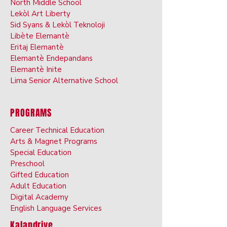
North Middle School
Lekòl Art Liberty
Sid Syans & Lekòl Teknoloji
Libète Elemantè
Eritaj Elemantè
Elemantè Endepandans
Elemantè Inite
Lima Senior Alternative School
PROGRAMS
Career Technical Education
Arts & Ma
gnet Programs
Special Ed
ucation
Preschoo
l
Gifted Ed
ucation
Adult Educati
on
Digital Ac
ademy
English Langu
age
Services
Kalandriye