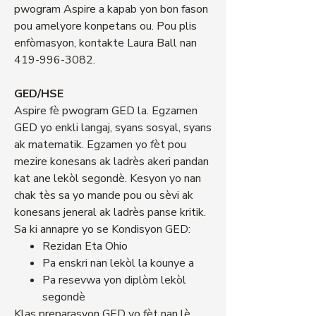
pwogram Aspire a kapab yon bon fason
pou amelyore konpetans ou. Pou plis
enfòmasyon, kontakte Laura Ball nan
419-996-3082
.
GED/HSE
Aspire fè pwogram GED la. Egzamen
GED yo enkli langaj, syans sosyal, syans
ak matematik. Egzamen yo fèt pou
mezire konesans ak ladrès akeri pandan
kat ane lekòl segondè. Kesyon yo nan
chak tès sa yo mande pou ou sèvi ak
konesans jeneral ak ladrès panse kritik.
Sa ki annapre yo se Kondisyon GED:
Rezidan Eta Ohio
Pa enskri nan lekòl la kounye a
Pa resevwa yon diplòm lekòl
segondè
Klas preparasyon GED yo fèt nan lè