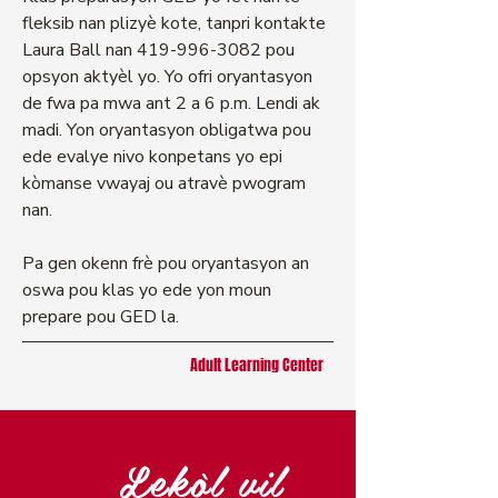
fleksib nan plizyè kote, tanpri kontakte
Laura Ball nan
419-996-3082
pou
opsyon aktyèl yo. Yo ofri oryantasyon
de fwa pa mwa ant 2 a 6 p.m. Lendi ak
madi. Yon oryantasyon obligatwa pou
ede evalye nivo konpetans yo epi
kòmanse vwayaj ou atravè pwogram
nan.
Pa gen okenn frè pou oryantasyon an
oswa pou klas yo ede yon moun
prepare pou GED la.
Adult Learning Center
Lekòl vil