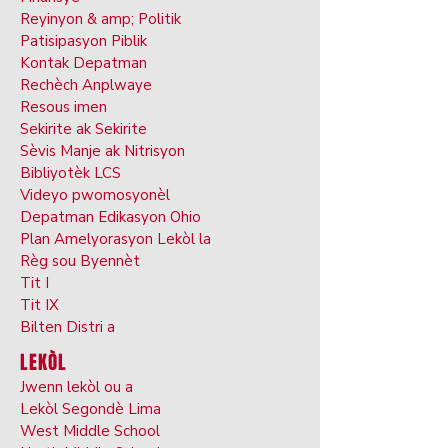
Reyinyon & amp; Politik
Patisipasyon Piblik
Kontak Depatman
Rechèch Anplwaye
Resous imen
Sekirite ak Sekirite
Sèvis Manje ak Nitrisyon
Bibliyotèk LCS
Videyo pwomosyonèl
Depatman Edikasyon Ohio
Plan Amelyorasyon Lekòl la
Règ sou Byennèt
Tit I
Tit IX
Bilten Distri a
LEKÒL
Jwenn lekòl ou a
Lekòl Segondè Lima
West Middle School